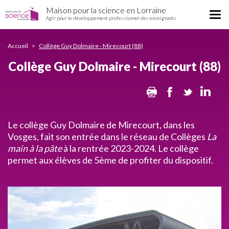
Collège
Aller
Maison pour la science en Lorraine
Guy
Tog
au
Agir pour le développement professionnel des enseignants
Dolmaire
nav
contenu
-
principal
Mirecourt
Accueil
Collège Guy Dolmaire - Mirecourt (88)
(88)
Collège Guy Dolmaire - Mirecourt (88)
Print
Facebook
Twitter
Lin
Le collège Guy Dolmaire de Mirecourt, dans les
Vosges, fait son entrée dans le réseau de Collèges
La
main à la pâte
à la rentrée 2023-2024. Le collège
permet aux élèves de 5ème de profiter du dispositif.