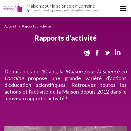
Rapports
Aller
Maison pour la science en Lorraine
d'activité
Tog
au
Agir pour le développement professionnel des enseignants
nav
contenu
principal
Accueil
Rapports d'activité
Rapports d'activité
Print
Facebook
Twitter
Lin
Depuis plus de 10 ans, la
Maison pour la science en
Lorraine
propose une grande variété d'actions
d'éducation scientifiques. Retrouvez toutes les
actions et l'activité de la Maison depuis 2012 dans le
nouveau rapport d'activité !