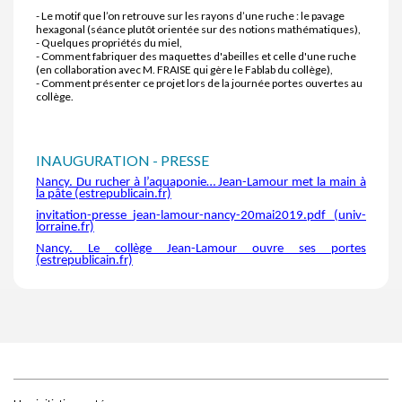
- Le motif que l’on retrouve sur les rayons d’une ruche : le pavage
hexagonal (séance plutôt orientée sur des notions mathématiques),
- Quelques propriétés du miel,
- Comment fabriquer des maquettes d'abeilles et celle d'une ruche
(en collaboration avec M. FRAISE qui gère le Fablab du collège),
- Comment présenter ce projet lors de la journée portes ouvertes au
collège.
INAUGURATION - PRESSE
Nancy. Du rucher à l’aquaponie… Jean-Lamour met la main à
la pâte (estrepublicain.fr)
invitation-presse_jean-lamour-nancy-20mai2019.pdf (univ-
lorraine.fr)
Nancy. Le collège Jean-Lamour ouvre ses portes
(estrepublicain.fr)