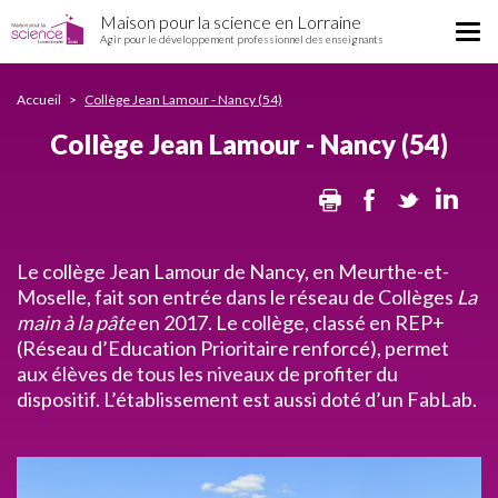
Collège
Aller
Maison pour la science en Lorraine
Jean
Tog
au
Agir pour le développement professionnel des enseignants
Lamour
nav
contenu
-
principal
Nancy
Accueil
Collège Jean Lamour - Nancy (54)
(54)
Collège Jean Lamour - Nancy (54)
Print
Facebook
Twitter
Lin
Le collège Jean Lamour de Nancy, en Meurthe-et-
Moselle, fait son entrée dans le réseau de Collèges
La
main à la pâte
en 2017. Le collège, classé en REP+
(Réseau d’Education Prioritaire renforcé), permet
aux élèves de tous les niveaux de profiter du
dispositif. L’établissement est aussi doté d’un FabLab.