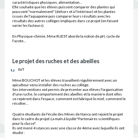
caractéristiques physiques, alimentation...
Elle souhaite que les élèves puissent comparer des plantes qui
poussent "normalement" (dehors et à l'intérieur) et les plantes
issues de l'aquaponie puis comparer leurs résultats avec les
résultats des autres collèges impliqués dans ce projet (en faisant
varier les facteurs).
En Physique-chimie, Mme RUEST aborde la notion de pH, cycle de
l'azote...
Le projet des ruches et des abeilles
SVT
Mme BOUCHOT et les élèves travaillent régulièrement avec un
apiculteur venu installer des ruches au collège.
Ses interventions ont permis de présenter aux élèves l'organisation
d'une ruche, le comportement des abeilles et la manière dont elles
se repèrent dans l'espace, comment est fabriqué le miel, comment le
récolter...
Quatre étudiants de l'école des Mines de Nancy ont rejoint le projet
dans le cadre du projet
La main à la pâte
"Partenaires scientifiques
pour la classe".
Ils ont mené 4 séances avec une classe de 4ème avec laquelle ils ont
étudié :