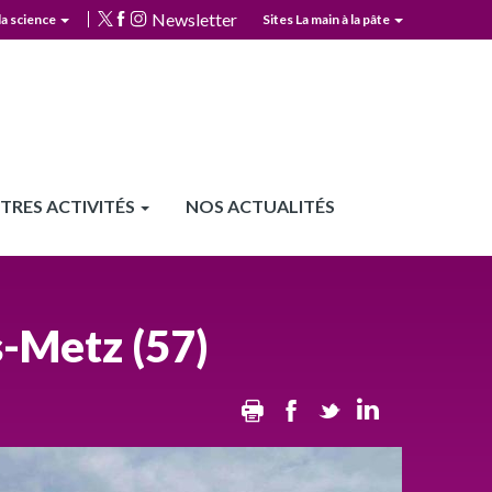
Newsletter
la science
Sites La main à la pâte
TRES ACTIVITÉS
NOS ACTUALITÉS
s-Metz (57)
Print
Facebook
Twitter
Linkedin