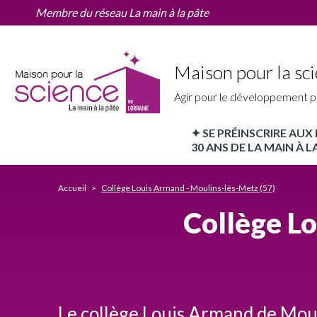
Collège
Aller
Membre du réseau La main à la pâte
Louis
au
Armand
contenu
-
principal
Moulins-
Maison pour la sci
lès-
Metz
Agir pour le développement p
(57)
✦ SE PRÉINSCRIRE AU
MPLS
30 ANS DE LA MAIN À LA
Lorraine
Accueil
Collège Louis Armand - Moulins-lès-Metz (57)
Nav
Collège Lo
principale
Le collège Louis Armand de Mou