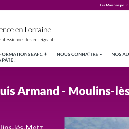
Les Maisons pour 
MPLS
Top
ence en Lorraine
header
rofessionnel des enseignants
X FORMATIONS EAFC ✦
NOUS CONNAÎTRE
NOS AU
 PÂTE !
uis Armand - Moulins-lè
lins-lès-Metz,