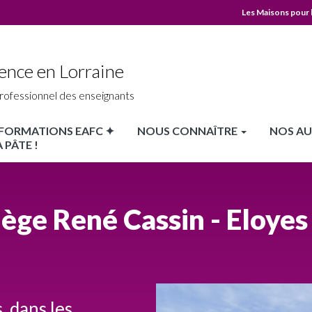
Les Maisons pour 
MPLS
Top
ence en Lorraine
header
rofessionnel des enseignants
X FORMATIONS EAFC ✦
NOUS CONNAÎTRE
NOS AU
 PÂTE !
lège René Cassin - Eloyes 
, dans les