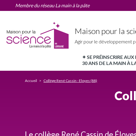
Collège
Aller
Membre du réseau La main à la pâte
René
au
Cassin
contenu
-
principal
Eloyes
Maison pour la sci
(88)
Agir pour le développement p
✦ SE PRÉINSCRIRE AU
MPLS
30 ANS DE LA MAIN À LA
Lorraine
Accueil
Collège René Cassin - Eloyes (88)
Nav
Col
principale
Le collège René Cassin de Éloyes