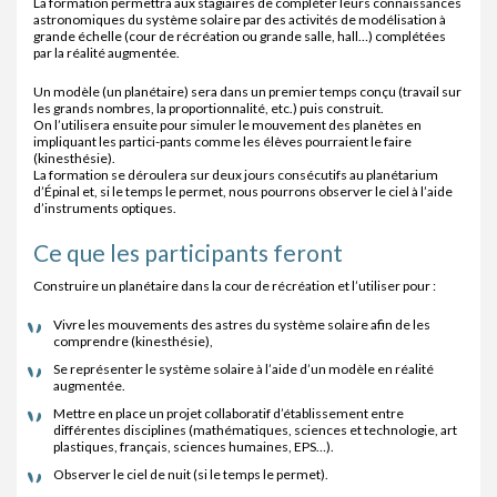
La formation permettra aux stagiaires de compléter leurs connaissances
astronomiques du système solaire par des activités de modélisation à
grande échelle (cour de récréation ou grande salle, hall…) complétées
par la réalité augmentée.
Un modèle (un planétaire) sera dans un premier temps conçu (travail sur
les grands nombres, la proportionnalité, etc.) puis construit.
On l’utilisera ensuite pour simuler le mouvement des planètes en
impliquant les partici-pants comme les élèves pourraient le faire
(kinesthésie).
La formation se déroulera sur deux jours consécutifs au planétarium
d’Épinal et, si le temps le permet, nous pourrons observer le ciel à l’aide
d’instruments optiques.
Ce que les participants feront
Construire un planétaire dans la cour de récréation et l’utiliser pour :
Vivre les mouvements des astres du système solaire afin de les
comprendre (kinesthésie),
Se représenter le système solaire à l’aide d’un modèle en réalité
augmentée.
Mettre en place un projet collaboratif d’établissement entre
différentes disciplines (mathématiques, sciences et technologie, art
plastiques, français, sciences humaines, EPS…).
Observer le ciel de nuit (si le temps le permet).