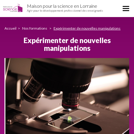
Expérimenter
Aller
Maison pour la science en Lorraine
de
Tog
au
Agir pour le développement professionnel des enseignants
nouvelles
nav
contenu
manipulations
principal
Accueil
Nos formations
Expérimenter de nouvelles manipulations
Expérimenter de nouvelles
manipulations