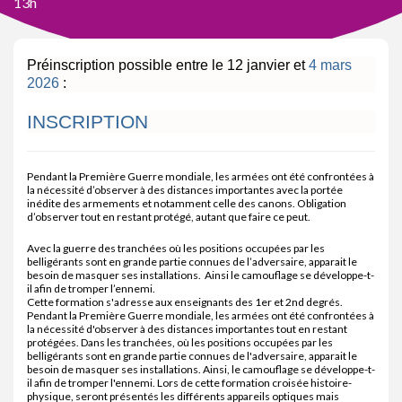
13h
Préinscription possible entre le 12 janvier et
4 mars
2026
:
INSCRIPTION
Pendant la Première Guerre mondiale, les armées ont été confrontées à
la nécessité d’observer à des distances importantes avec la portée
inédite des armements et notamment celle des canons. Obligation
d’observer tout en restant protégé, autant que faire ce peut.
Avec la guerre des tranchées où les positions occupées par les
belligérants sont en grande partie connues de l’adversaire, apparait le
besoin de masquer ses installations. Ainsi le camouflage se développe-t-
il afin de tromper l’ennemi.
Cette formation s'adresse aux enseignants des 1er et 2nd degrés.
Pendant la Première Guerre mondiale, les armées ont été confrontées à
la nécessité d'observer à des distances importantes tout en restant
protégées. Dans les tranchées, où les positions occupées par les
belligérants sont en grande partie connues de l'adversaire, apparait le
besoin de masquer ses installations. Ainsi, le camouflage se développe-t-
il afin de tromper l'ennemi. Lors de cette formation croisée histoire-
physique, seront présentés les différents appareils optiques mais