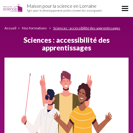
Sciences
Aller
Maison pour la science en Lorraine
:
Tog
au
Agir pour le développement professionnel des enseignants
accessibilité
nav
contenu
des
principal
apprentissages
Accueil
Nos formations
Sciences : accessibilité des apprentissages
Sciences : accessibilité des
apprentissages