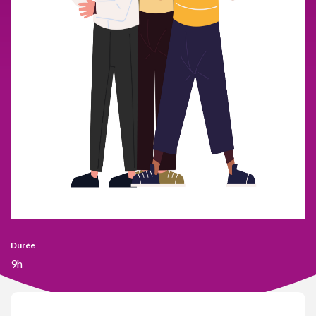
Durée
9h