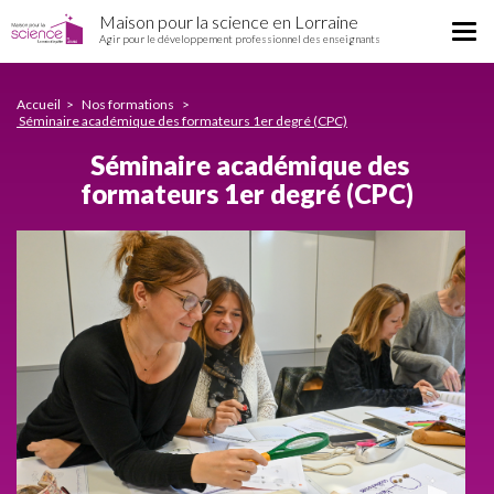
Séminaire
Aller
Maison pour la science en Lorraine
académique
Tog
au
Agir pour le développement professionnel des enseignants
des
nav
contenu
formateurs
principal
1er
Accueil
Nos formations
degré
Séminaire académique des formateurs 1er degré (CPC)
(CPC)
Séminaire académique des
formateurs 1er degré (CPC)