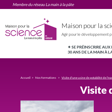
Visite
Aller
Membre du réseau La main à la pâte
d'une
au
usine
contenu
de
principal
potabilité
Maison pour la sci
de
l'eau
Agir pour le développement p
✦ SE PRÉINSCRIRE AU
MPLS
30 ANS DE LA MAIN À LA
Lorraine
Nav
principale
Accueil
Nos formations
Visite d'une usine de potabilité de l'ea
Visite 