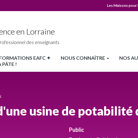
Les Maisons pour 
MPLS
Top
ence en Lorraine
header
rofessionnel des enseignants
X FORMATIONS EAFC ✦
NOUS CONNAÎTRE
NOS AU
 PÂTE !
u
d'une usine de potabilité 
Public