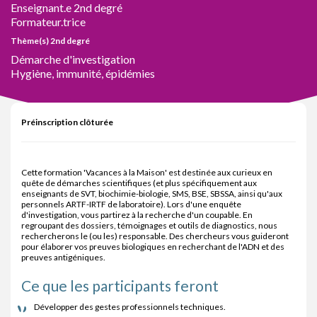
Enseignant.e 2nd degré
Formateur.trice
Thème(s) 2nd degré
Démarche d'investigation
Hygiène, immunité, épidémies
Préinscription clôturée
Cette formation 'Vacances à la Maison' est destinée aux curieux en
quête de démarches scientifiques (et plus spécifiquement aux
enseignants de SVT, biochimie-biologie, SMS, BSE, SBSSA, ainsi qu'aux
personnels ARTF-IRTF de laboratoire). Lors d'une enquête
d'investigation, vous partirez à la recherche d'un coupable. En
regroupant des dossiers, témoignages et outils de diagnostics, nous
rechercherons le (ou les) responsable. Des chercheurs vous guideront
pour élaborer vos preuves biologiques en recherchant de l'ADN et des
preuves antigéniques.
Ce que les participants feront
Développer des gestes professionnels techniques.