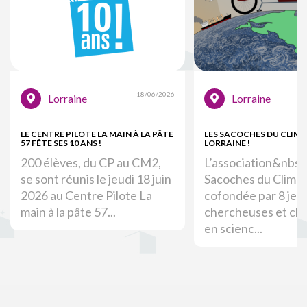
18/06/2026
Lorraine
Lorraine
LE CENTRE PILOTE LA MAIN À LA PÂTE
LES SACOCHES DU CLIMA
57 FÊTE SES 10 ANS !
LORRAINE !
200 élèves, du CP au CM2,
L’association&nbsp
se sont réunis le jeudi 18 juin
Sacoches du Climat
2026 au Centre Pilote La
cofondée par 8 jeu
main à la pâte 57...
chercheuses et ch
en scienc...