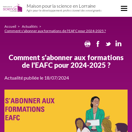
Comment
Aller
Maison pour la science en Lorraine
s'abonner
Tog
au
Agir pour le développement professionnel des enseignants
aux
nav
contenu
formations
principal
de
Accueil
Actualités
Comment s'abonner aux formations de l'EAFC pour 2024-2025 ?
l'EAFC
pour
Print
Facebook
Twitte
Li
2024-
2025
?
Comment s'abonner aux formations
de l'EAFC pour 2024-2025 ?
Actualité publiée le 18/07/2024