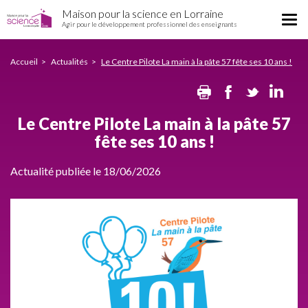
Le
Aller
Maison pour la science en Lorraine
Centre
Tog
au
Agir pour le développement professionnel des enseignants
Pilote
nav
contenu
La
principal
main
Accueil
Actualités
Le Centre Pilote La main à la pâte 57 fête ses 10 ans !
à
Print
Facebook
Twitte
Li
la
pâte
57
Le Centre Pilote La main à la pâte 57
fête
fête ses 10 ans !
ses
10
ans
Actualité publiée le 18/06/2026
!