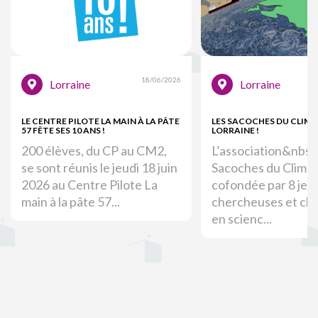
18/06/2026
Lorraine
Lorraine
LE CENTRE PILOTE LA MAIN À LA PÂTE
LES SACOCHES DU CLIMA
57 FÊTE SES 10 ANS !
LORRAINE !
200 élèves, du CP au CM2,
L’association&nbsp
se sont réunis le jeudi 18 juin
Sacoches du Climat
2026 au Centre Pilote La
cofondée par 8 jeu
main à la pâte 57...
chercheuses et ch
en scienc...