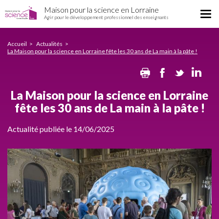
La
Aller
Maison pour la science en Lorraine
Maison
Tog
au
Agir pour le développement professionnel des enseignants
pour
nav
contenu
la
principal
science
Accueil
Actualités
La Maison pour la science en Lorraine fête les 30 ans de La main à la pâte !
en
Lorraine
Print
Facebook
Twitte
Li
fête
les
30
La Maison pour la science en Lorraine
ans
fête les 30 ans de La main à la pâte !
de
La
Actualité publiée le 14/06/2025
main
à
la
pâte
!