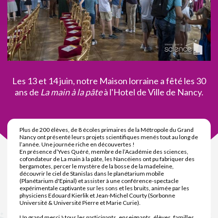
Les 13 et 14 juin, notre Maison lorraine a fêté les 30
ans de
La main à la pâte
à l'Hotel de Ville de Nancy.
Plus de 200 élèves, de 8 écoles primaires de la Métropole du Grand
Nancy ont présenté leurs projets scientifiques menés tout au long de
l’année. Une journée riche en découvertes !
En présence d’Yves Quéré, membre de l’Académie des sciences,
cofondateur de La main à la pâte, les Nancéiens ont pu fabriquer des
bergamotes, percer le mystère de la bosse de la madeleine,
découvrir le ciel de Stanislas dans le planétarium mobile
(Planétarium d'Epinal) et assister à une conférence-spectacle
expérimentale captivante sur les sons et les bruits, animée par les
physiciens Edouard Kierlik et Jean-Michel Courty (Sorbonne
Université & Université Pierre et Marie Curie).
Un grand merci à tous les participants, enseignants, élèves, familles,