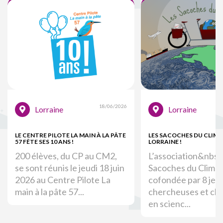
18/06/2026
Lorraine
Lorraine
LE CENTRE PILOTE LA MAIN À LA PÂTE
LES SACOCHES DU CLIMA
57 FÊTE SES 10 ANS !
LORRAINE !
200 élèves, du CP au CM2,
L’association&nbsp
se sont réunis le jeudi 18 juin
Sacoches du Climat
2026 au Centre Pilote La
cofondée par 8 jeu
main à la pâte 57...
chercheuses et ch
en scienc...