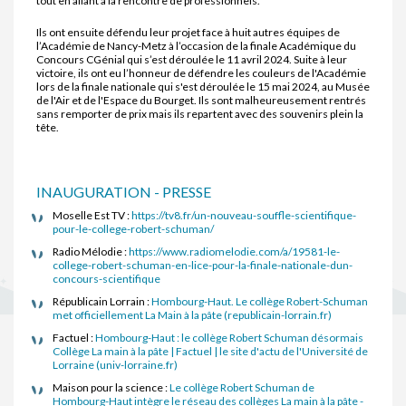
tout en allant à la rencontre de professionnels.
Ils ont ensuite défendu leur projet face à huit autres équipes de
l’Académie de Nancy-Metz à l’occasion de la finale Académique du
Concours CGénial qui s’est déroulée le 11 avril 2024. Suite à leur
victoire, ils ont eu l’honneur de défendre les couleurs de l'Académie
lors de la finale nationale qui s'est déroulée le 15 mai 2024, au Musée
de l'Air et de l'Espace du Bourget. Ils sont malheureusement rentrés
sans remporter de prix mais ils repartent avec des souvenirs plein la
tête.
INAUGURATION - PRESSE
Moselle Est TV :
https://tv8.fr/un-nouveau-souffle-scientifique-
pour-le-college-robert-schuman/
Radio Mélodie :
https://www.radiomelodie.com/a/19581-le-
college-robert-schuman-en-lice-pour-la-finale-nationale-dun-
concours-scientifique
Républicain Lorrain :
Hombourg-Haut. Le collège Robert-Schuman
met officiellement La Main à la pâte (republicain-lorrain.fr)
Factuel :
Hombourg-Haut : le collège Robert Schuman désormais
Collège La main à la pâte | Factuel | le site d'actu de l'Université de
Lorraine (univ-lorraine.fr)
Maison pour la science :
Le collège Robert Schuman de
Hombourg-Haut intègre le réseau des collèges La main à la pâte -