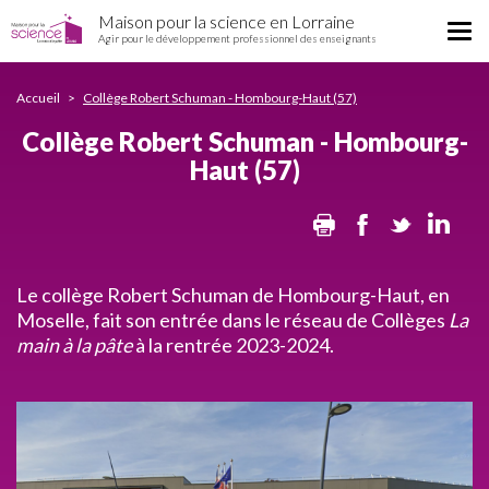
Collège
Aller
Maison pour la science en Lorraine
Robert
Tog
au
Agir pour le développement professionnel des enseignants
Schuman
nav
contenu
-
principal
Hombourg-
Accueil
Collège Robert Schuman - Hombourg-Haut (57)
Haut
Collège Robert Schuman - Hombourg-
(57)
Haut (57)
Print
Facebook
Twitter
Lin
Le collège Robert Schuman de Hombourg-Haut, en
Moselle, fait son entrée dans le réseau de Collèges
La
main à la pâte
à la rentrée 2023-2024.