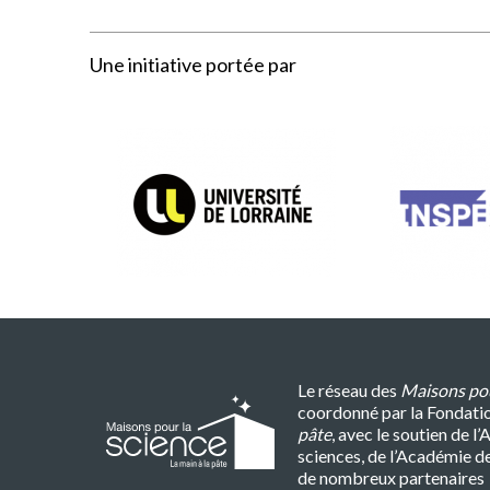
Une initiative portée par
Le réseau des
Maisons pou
coordonné par la Fondati
pâte
, avec le soutien de 
sciences, de l’Académie d
de nombreux partenaires