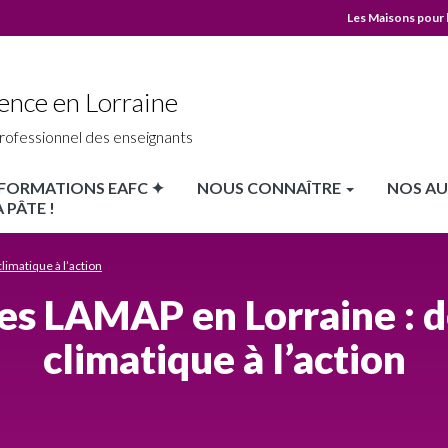
Les Maisons pour 
MPLS
Top
ence en Lorraine
header
rofessionnel des enseignants
X FORMATIONS EAFC ✦
NOUS CONNAÎTRE
NOS AU
 PÂTE !
limatique à l’action
s LAMAP en Lorraine : d
climatique à l’action