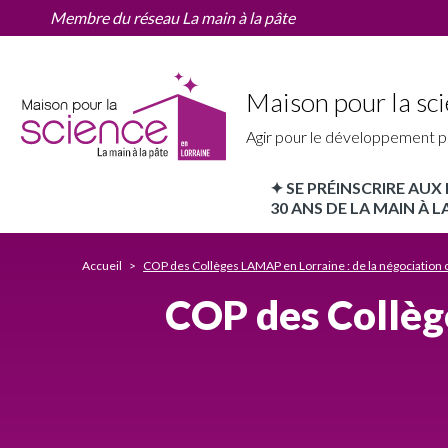
COP
Aller
Membre du réseau La main à la pâte
des
au
Collèges
contenu
LAMAP
principal
en
Maison pour la sci
Lorraine
:
Agir pour le développement p
de
la
✦ SE PRÉINSCRIRE AU
négociation
MPLS
30 ANS DE LA MAIN À LA
climatique
à
Lorraine
l’action
Accueil
COP des Collèges LAMAP en Lorraine : de la négociation c
Nav
COP des Collège
principale