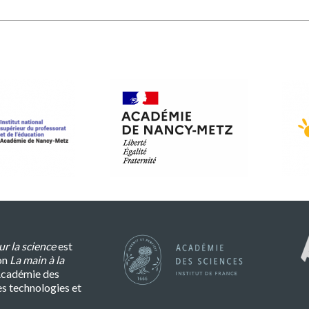
r la science
est
on
La main à la
l’Académie des
es technologies et