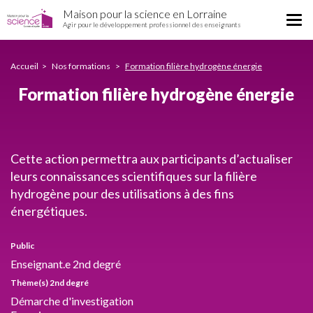
Formation
Aller
Maison pour la science en Lorraine
filière
Tog
au
Agir pour le développement professionnel des enseignants
hydrogène
nav
contenu
énergie
principal
Accueil
Nos formations
Formation filière hydrogène énergie
Formation filière hydrogène énergie
Cette action permettra aux participants d’actualiser
leurs connaissances scientifiques sur la filière
hydrogène pour des utilisations à des fins
énergétiques.
Public
Enseignant.e 2nd degré
Thème(s) 2nd degré
Démarche d'investigation