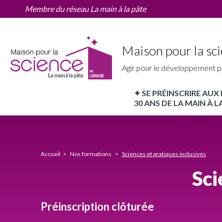
Sciences
Aller
Membre du réseau La main à la pâte
et
au
pratiques
contenu
inclusives
principal
Maison pour la sci
Agir pour le développement p
✦ SE PRÉINSCRIRE AU
MPLS
30 ANS DE LA MAIN À LA
Lorraine
Nav
principale
Accueil
Nos formations
Sciences et pratiques inclusives
Sci
Préinscription clôturée