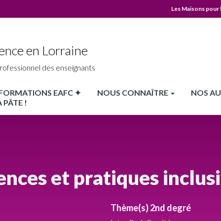
Les Maisons pour 
MPLS
Top
ence en Lorraine
header
rofessionnel des enseignants
X FORMATIONS EAFC ✦
NOUS CONNAÎTRE
NOS AU
 PÂTE !
ences et pratiques inclus
Thème(s) 2nd degré