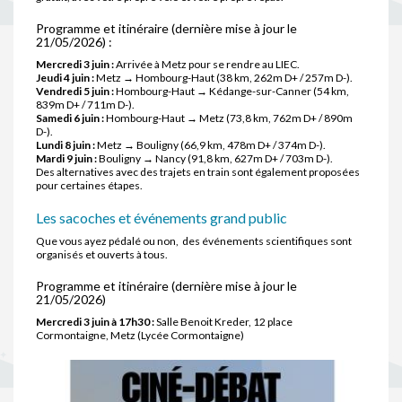
Programme et itinéraire (dernière mise à jour le
21/05/2026) :
Mercredi 3 juin :
Arrivée à Metz pour se rendre au LIEC.
Jeudi 4 juin :
Metz → Hombourg-Haut (38 km, 262m D+ / 257m D-).
Vendredi 5 juin :
Hombourg-Haut → Kédange-sur-Canner (54 km,
839m D+ / 711m D-).
Samedi 6 juin :
Hombourg-Haut → Metz (73,8 km, 762m D+ / 890m
D-).
Lundi 8 juin :
Metz → Bouligny (66,9 km, 478m D+ / 374m D-).
Mardi 9 juin :
Bouligny → Nancy (91,8 km, 627m D+ / 703m D-).
Des alternatives avec des trajets en train sont également proposées
pour certaines étapes.
Les sacoches et événements grand public
Que vous ayez pédalé ou non, des événements scientifiques sont
organisés et ouverts à tous.
Programme et itinéraire (dernière mise à jour le
21/05/2026)
Mercredi 3 juin à 17h30 :
Salle Benoit Kreder, 12 place
Cormontaigne, Metz (Lycée Cormontaigne)