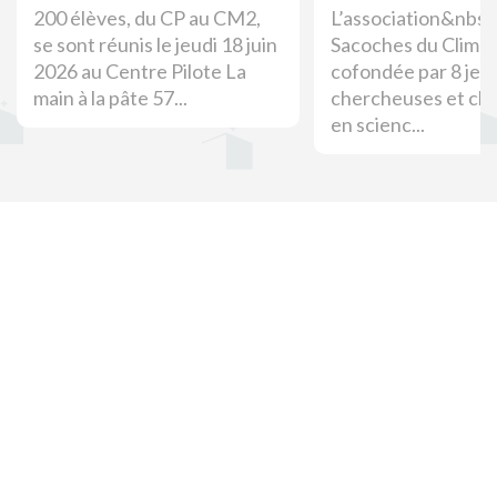
200 élèves, du CP au CM2,
L’association&nbsp
se sont réunis le jeudi 18 juin
Sacoches du Climat
2026 au Centre Pilote La
cofondée par 8 jeu
main à la pâte 57...
chercheuses et ch
en scienc...
Une initiative portée par