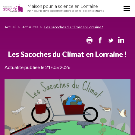
Les
Aller
Maison pour la science en Lorraine
Sacoches
Tog
au
Agir pour le développement professionnel des enseignants
du
nav
contenu
Climat
principal
en
Accueil
Actualités
Les Sacoches du Climat en Lorraine !
Lorraine
Print
Facebook
Twitte
Li
!
Les Sacoches du Climat en Lorraine !
Actualité publiée le 21/05/2026