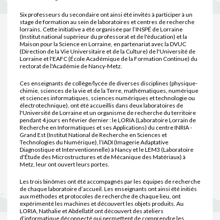
Six professeurs du secondaire ont ainsi été invités à participer à un
stage de formation au sein de laboratoires et centres de recherche
lorrains. Cette initiative a été organisée par l’INSPÉ de Lorraine
(Institut national supérieur du professorat et de l'éducation) et la
Maison pour la Science en Lorraine, en partenariat avec la DVUC
(Direction de la Vie Universitaire et de la Culture) de l'Université de
Lorraine et l'EAFC (École Académique de la Formation Continue) du
rectorat de l'Académie de Nancy-Metz.
Ces enseignants de collège/lycée de diverses disciplines (physique-
chimie, sciences de la vie et de la Terre, mathématiques, numérique
et sciences informatiques, sciences numériques et technologie ou
électrotechnique), ont été accueillis dans deux laboratoires de
l'Université de Lorraine et un organisme de recherche du territoire
pendant 4 jours en février dernier : le LORIA (Laboratoire Lorrain de
Recherche en Informatiques et ses Applications) du centre INRIA -
Grand Est (Institut National de Recherche en Sciences et
Technologies du Numérique), l’IADI (Imagerie Adaptative
Diagnostique et Interventionnelle) à Nancy et le LEM3 (Laboratoire
d'Étude des Microstructures et de Mécanique des Matériaux) à
Metz, leur ont ouvert leurs portes.
Les trois binômes ont été accompagnés par les équipes de recherche
de chaque laboratoire d’accueil. Les enseignants ont ainsi été initiés
aux méthodes et protocoles de recherche de chaque lieu, ont
expérimenté les machines et découvert les objets produits. Au
LORIA, Nathalie et Abdellatif ont découvert des ateliers
d’informatique déconnecté qui permettent de comprendre les