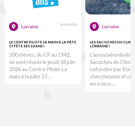
18/06/2026
Lorraine
Lorraine
LE CENTRE PILOTE LA MAIN À LA PÂTE
LES SACOCHES DU CLIMA
57 FÊTE SES 10 ANS !
LORRAINE !
200 élèves, du CP au CM2,
L’association&nbsp
se sont réunis le jeudi 18 juin
Sacoches du Climat
2026 au Centre Pilote La
cofondée par 8 jeu
main à la pâte 57...
chercheuses et ch
en scienc...